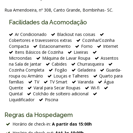
Rua Amendoeira, nº 308, Canto Grande, Bombinhas- SC.
Facilidades da Acomodação
Ar Condicionado
Blackout nas coisas
Cobertores e travesseiros extras
Cozinha/Cozinha
Compacta
Estacionamento
Forno
Internet
Itens Básicos de Cozinha
Lixeiras
Microondas
Máquina de Lavar Roupa
Assentos
na Sala de Jantar
Cabides
Churrasqueira
Cozinha Completa
Fogão
Geladeira
Guarda-
roupa ou Armário
Louças e Talheres
Quarto para
famílias
TV
TV Smart
Varanda
Água
Quente
Varal para Secar Roupas
Wi-fi
Quintal
Colchão de solteiro adicional
Liquidificador
Piscina
Regras da Hospedagem
Horário de check-in:
A partir das 15:00h
Horário de check-out:
Até às 10:00h